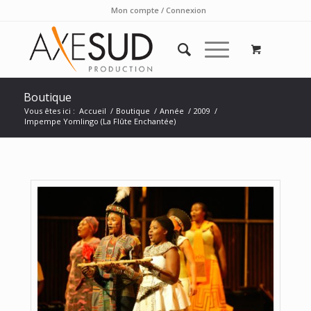
Mon compte / Connexion
Boutique
Vous êtes ici :
Accueil
/
Boutique
/
Année
/
2009
/
Impempe Yomlingo (La Flûte Enchantée)