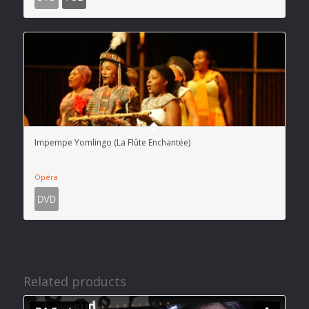
Impempe Yomlingo (La Flûte Enchantée)
Opéra
Related products