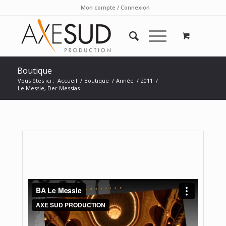
Mon compte / Connexion
Boutique
Vous êtes ici :
Accueil
/
Boutique
/
Année
/
2011
/
Le Messie, Der Messias