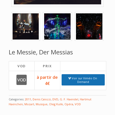
Le Messie, Der Messias
VOD
PRIX
à partir de
Voir sur Viméo On
Demand
4€
Categories:
2011
,
Denis Caïozzi
,
DVD
,
G. F. Haendel
,
Hartmut
Haenchen
,
Mozart
,
Musique
,
Oleg Kulik
,
Opéra
,
VOD