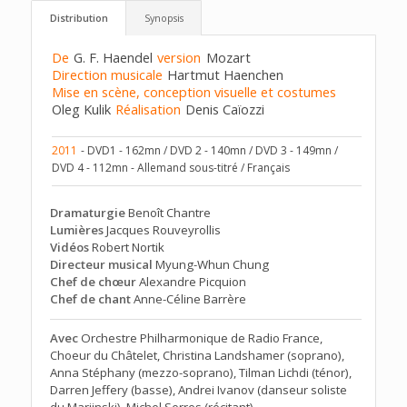
Distribution
Synopsis
De
G. F. Haendel
version
Mozart
Direction musicale
Hartmut Haenchen
Mise en scène, conception visuelle et costumes
Oleg Kulik
Réalisation
Denis Caïozzi
2011
- DVD1 - 162mn / DVD 2 - 140mn / DVD 3 - 149mn /
DVD 4 - 112mn - Allemand sous-titré / Français
Dramaturgie
Benoît Chantre
Lumières
Jacques Rouveyrollis
Vidéos
Robert Nortik
Directeur musical
Myung-Whun Chung
Chef de chœur
Alexandre Picquion
Chef de chant
Anne-Céline Barrère
Avec
Orchestre Philharmonique de Radio France,
Choeur du Châtelet, Christina Landshamer (soprano),
Anna Stéphany (mezzo-soprano), Tilman Lichdi (ténor),
Darren Jeffery (basse), Andrei Ivanov (danseur soliste
du Mariinski), Michel Serres (récitant)