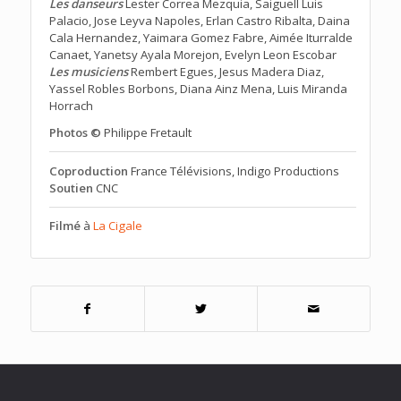
Les danseurs
Lester Correa Mezquia, Saiguell Luis
Palacio, Jose Leyva Napoles, Erlan Castro Ribalta, Daina
Cala Hernandez, Yaimara Gomez Fabre, Aimée Iturralde
Canaet, Yanetsy Ayala Morejon, Evelyn Leon Escobar
Les musiciens
Rembert Egues, Jesus Madera Diaz,
Yassel Robles Borbons, Diana Ainz Mena, Luis Miranda
Horrach
Photos ©
Philippe Fretault
Coproduction
France Télévisions, Indigo Productions
Soutien
CNC
Filmé
à
La Cigale