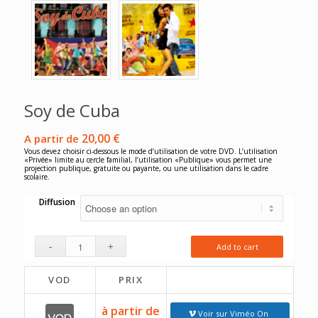
Soy de Cuba
20,00
€
A partir de
Vous devez choisir ci-dessous le mode d’utilisation de votre DVD. L’utilisation
«Privée» limite au cercle familial, l’utilisation «Publique» vous permet une
projection publique, gratuite ou payante, ou une utilisation dans le cadre
scolaire.
Diffusion
Add to cart
VOD
PRIX
à partir de
Voir sur Viméo On