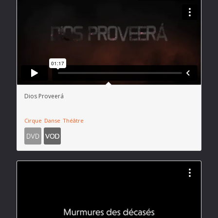
Dios Proveerá
Cirque
Danse
Théâtre