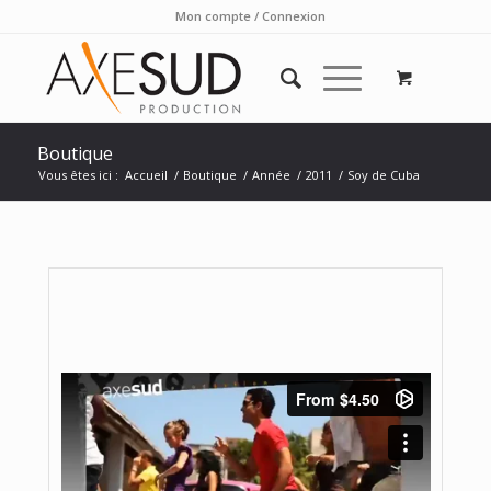
Mon compte / Connexion
Boutique
Vous êtes ici :
Accueil
/
Boutique
/
Année
/
2011
/
Soy de Cuba