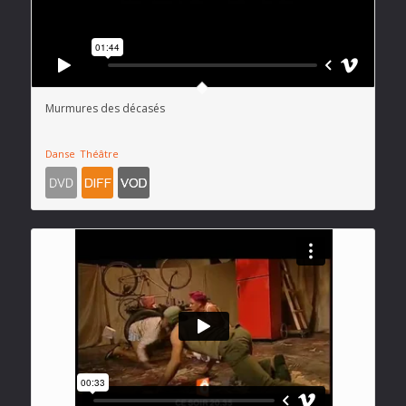
Murmures des décasés
Danse
Théâtre