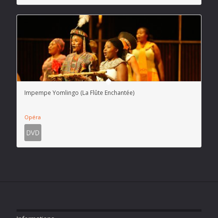
Impempe Yomlingo (La Flûte Enchantée)
Opéra