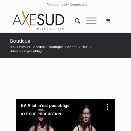
Mon compte / Connexion
Boutique
Vous êtes ici :
Accueil
/
Boutique
/
Année
/
2009
/
Allah n’est pas obligé