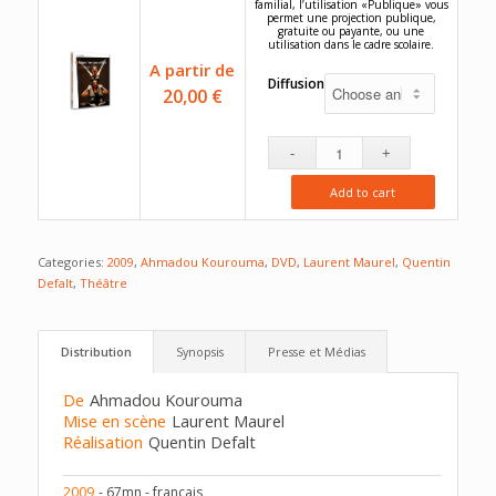
familial, l’utilisation «Publique» vous
permet une projection publique,
gratuite ou payante, ou une
utilisation dans le cadre scolaire.
A partir de
Diffusion
20,00
€
Add to cart
Categories:
2009
,
Ahmadou Kourouma
,
DVD
,
Laurent Maurel
,
Quentin
Defalt
,
Théâtre
Distribution
Synopsis
Presse et Médias
De
Ahmadou Kourouma
Mise en scène
Laurent Maurel
Réalisation
Quentin Defalt
2009
- 67mn - français