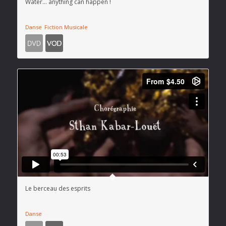
Water… anything can happen !
Danse
Fiction Musicale
Le berceau des esprits
Danse