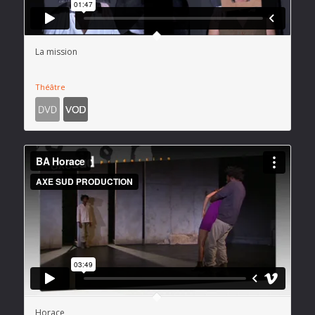
La mission
Théâtre
Horace