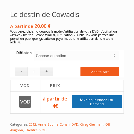
Le destin de Cowadis
20,00
€
A partir de
Vous devez choisir ci-dessous le mode d’utilisation de votre DVD. L’utilisation
«Privée» limite au cercle familial, l’utilisation «Publique» vous permet une
projection publique, gratuite ou payante, ou une utilisation dans le cadre
scolaire.
Diffusion
Add to cart
VOD
PRIX
à partir de
Voir sur Viméo On
Demand
4€
Categories:
2012
,
Anne-Sophie Conan
,
DVD
,
Greg Germain
,
Off
Avignon
,
Théâtre
,
VOD