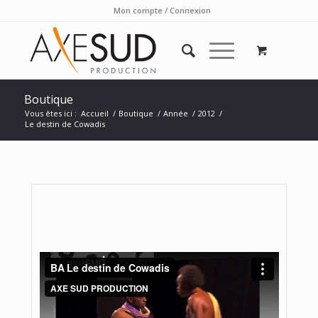
Mon compte / Connexion
Boutique
Vous êtes ici :
Accueil
/
Boutique
/
Année
/
2012
/
Le destin de Cowadis