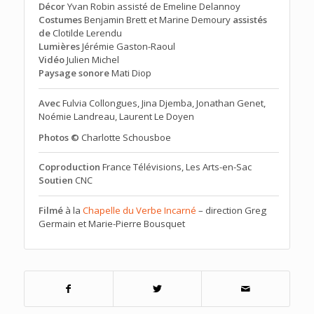
Décor
Yvan Robin assisté de Emeline Delannoy
Costumes
Benjamin Brett et Marine Demoury
assistés
de
Clotilde Lerendu
Lumières
Jérémie Gaston-Raoul
Vidéo
Julien Michel
Paysage sonore
Mati Diop
Avec
Fulvia Collongues, Jina Djemba, Jonathan Genet,
Noémie Landreau, Laurent Le Doyen
Photos ©
Charlotte Schousboe
Coproduction
France Télévisions, Les Arts-en-Sac
Soutien
CNC
Filmé
à la
Chapelle du Verbe Incarné
– direction Greg
Germain et Marie-Pierre Bousquet