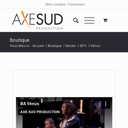
Mon compte / Connexion
Boutique
Vous êtes ici :
Accueil
/
Boutique
/
Année
/
2011
/
Vénus