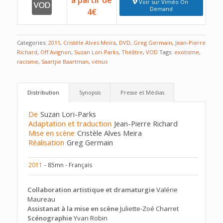
à partir de
Voir sur Viméo On
Demand
4€
Categories:
2011
,
Cristèle Alves Meira
,
DVD
,
Greg Germain
,
Jean-Pierre
Richard
,
Off Avignon
,
Suzan Lori-Parks
,
Théâtre
,
VOD
Tags:
exotisme
,
racisme
,
Saartjie Baartman
,
vénus
Distribution
Synopsis
Presse et Médias
De
Suzan Lori-Parks
Adaptation et traduction
Jean-Pierre Richard
Mise en scène
Cristèle Alves Meira
Réalisation
Greg Germain
2011
- 85mn - Français
Collaboration artistique et dramaturgie
Valérie
Maureau
Assistanat à la mise en scène
Juliette-Zoé Charret
Scénographie
Yvan Robin