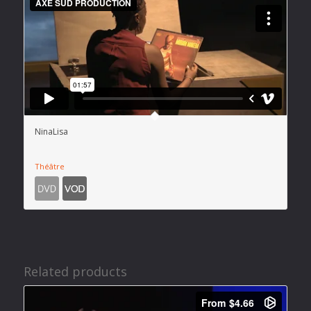
NinaLisa
Théâtre
Related products