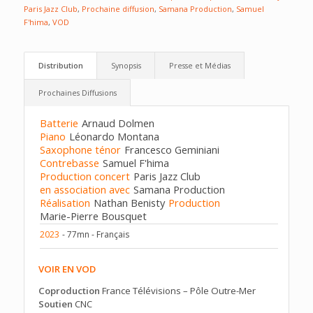
Paris Jazz Club
,
Prochaine diffusion
,
Samana Production
,
Samuel
F'hima
,
VOD
Distribution
Synopsis
Presse et Médias
Prochaines Diffusions
Batterie
Arnaud Dolmen
Piano
Léonardo Montana
Saxophone ténor
Francesco Geminiani
Contrebasse
Samuel F'hima
Production concert
Paris Jazz Club
en association avec
Samana Production
Réalisation
Nathan Benisty
Production
Marie-Pierre Bousquet
2023
- 77mn - Français
VOIR EN VOD
Coproduction
France Télévisions – Pôle Outre-Mer
Soutien
CNC