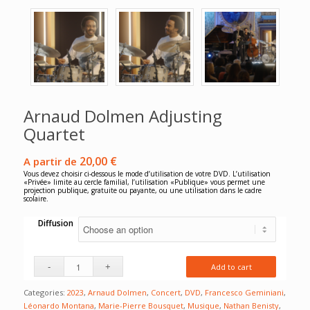
Arnaud Dolmen Adjusting
Quartet
20,00
€
A partir de
Vous devez choisir ci-dessous le mode d’utilisation de votre DVD. L’utilisation
«Privée» limite au cercle familial, l’utilisation «Publique» vous permet une
projection publique, gratuite ou payante, ou une utilisation dans le cadre
scolaire.
Diffusion
Add to cart
Categories:
2023
,
Arnaud Dolmen
,
Concert
,
DVD
,
Francesco Geminiani
,
Léonardo Montana
,
Marie-Pierre Bousquet
,
Musique
,
Nathan Benisty
,