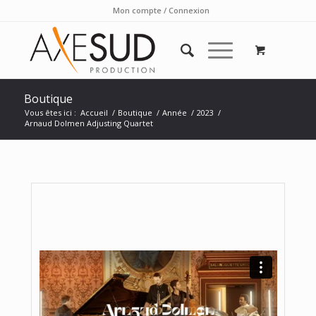
Mon compte / Connexion
Boutique
Vous êtes ici :
Accueil
/
Boutique
/
Année
/
2023
/
Arnaud Dolmen Adjusting Quartet