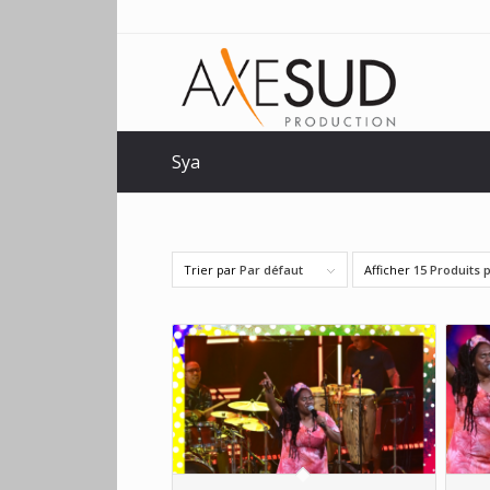
Sya
Trier par
Par défaut
Afficher
15 Produits 