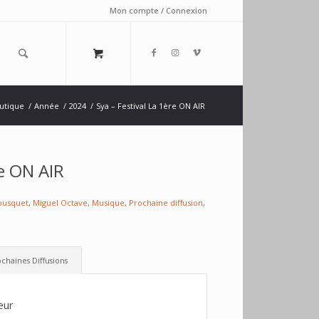
Mon compte / Connexion
utique
/
Année
/
2024
/
Sya – Festival La 1ère ON AIR
re ON AIR
ousquet
,
Miguel Octave
,
Musique
,
Prochaine diffusion
,
chaines Diffusions
eur