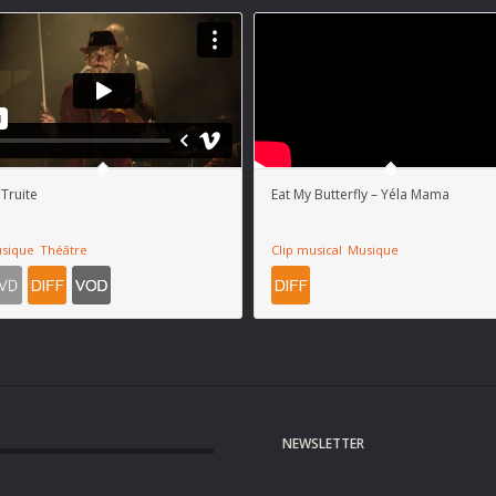
 Truite
Eat My Butterfly – Yéla Mama
sique
Théâtre
Clip musical
Musique
NEWSLETTER