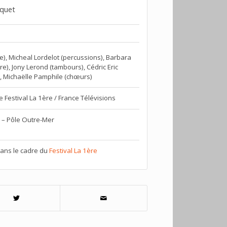
squet
e), Micheal Lordelot (percussions), Barbara
are), Jony Lerond (tambours), Cédric Eric
s), Michaëlle Pamphile (chœurs)
 Festival La 1ère / France Télévisions
 – Pôle Outre-Mer
ans le cadre du
Festival La 1ère