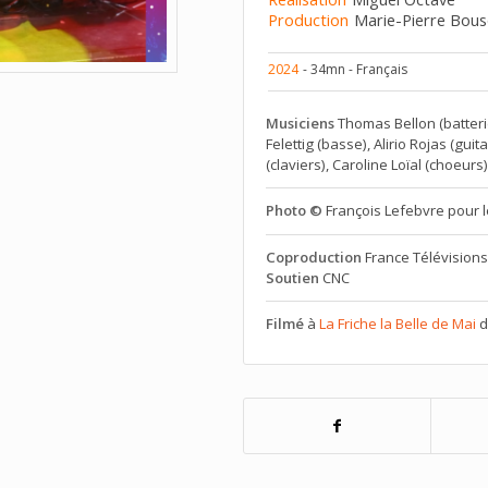
Production
Marie-Pierre Bou
2024
- 34mn - Français
Musiciens
Thomas Bellon (batteri
Felettig (basse), Alirio Rojas (guit
(claviers), Caroline Loïal (choeur
Photo ©
François Lefebvre pour le
Coproduction
France Télévisions
Soutien
CNC
Filmé
à
La Friche la Belle de Mai
d