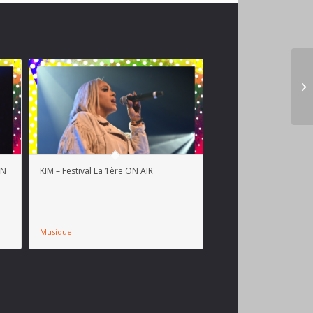
ON
KIM – Festival La 1ère ON AIR
Musique