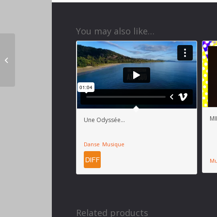
You may also like…
KIM – Festival La 1ère
ON AIR
MI
Une Odyssée…
Danse
Musique
Mu
Related products