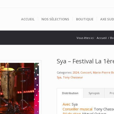
ACCUEIL
NOS SÉLECTIONS
BOUTIQUE
AXE SUD
Vous êtes ici :
Accueil
/
Bo
Sya – Festival La 1è
Categories:
2024
,
Concert
,
Marie-Pierre B
Sya
,
Tony Chasseur
Distribution
Synopsis
Pro
Avec
Sya
Conseiller musical
Tony Chass
Réalisation
Miguel Octave