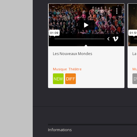
Les Nouveaux Mondes
La
Musique
Théâtre
Mu
Informations