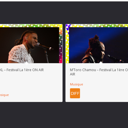
KL – Festival La 1ère ON AIR
M’Toro Chamou – Festival La 1ère 
AIR
Musique
sique