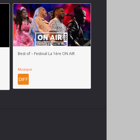
Best of – Festival La 1ère ON AIR
Musique