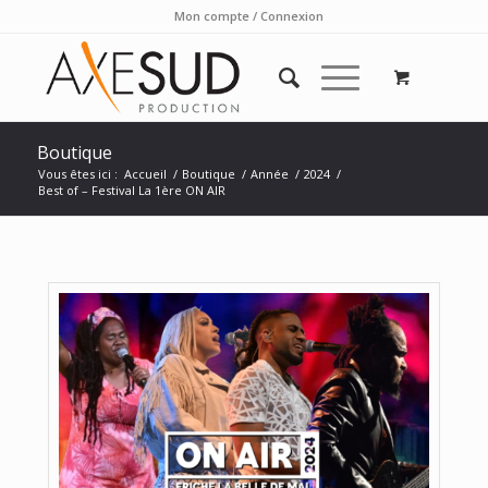
Mon compte / Connexion
Boutique
Vous êtes ici :
Accueil
/
Boutique
/
Année
/
2024
/
Best of – Festival La 1ère ON AIR