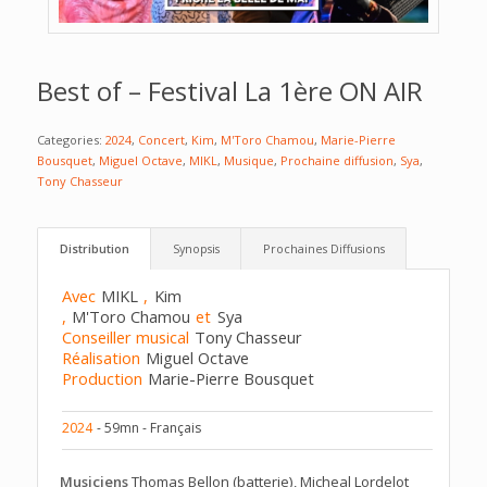
Best of – Festival La 1ère ON AIR
Categories:
2024
,
Concert
,
Kim
,
M'Toro Chamou
,
Marie-Pierre
Bousquet
,
Miguel Octave
,
MIKL
,
Musique
,
Prochaine diffusion
,
Sya
,
Tony Chasseur
Distribution
Synopsis
Prochaines Diffusions
Avec
MIKL
,
Kim
,
M'Toro Chamou
et
Sya
Conseiller musical
Tony Chasseur
Réalisation
Miguel Octave
Production
Marie-Pierre Bousquet
2024
- 59mn - Français
Musiciens
Thomas Bellon (batterie), Micheal Lordelot