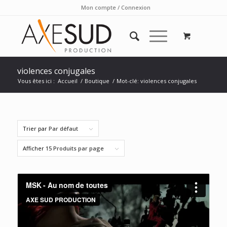
Mon compte / Connexion
violences conjugales
Vous êtes ici :
Accueil
/
Boutique
/
Mot-clé: violences conjugales
Trier par
Par défaut
Afficher
15 Produits par page