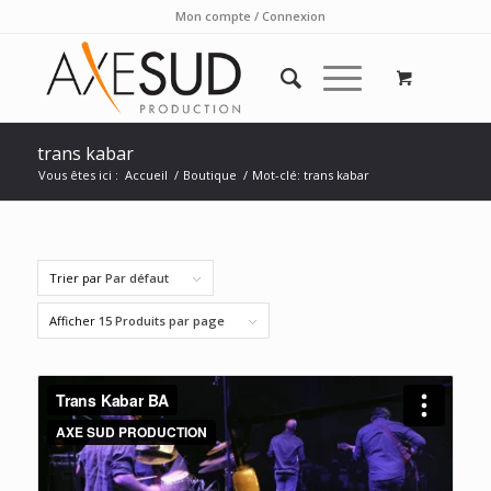
Mon compte / Connexion
trans kabar
Vous êtes ici :
Accueil
/
Boutique
/
Mot-clé: trans kabar
Trier par
Par défaut
Afficher
15 Produits par page