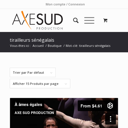
Mon compte / Connexion
tirailleurs sénégalais
Vous êtes ici :
Accueil
/
Boutique
/
Mot-clé: tirailleurs sénégalais
Trier par
Par défaut
Afficher
15 Produits par page