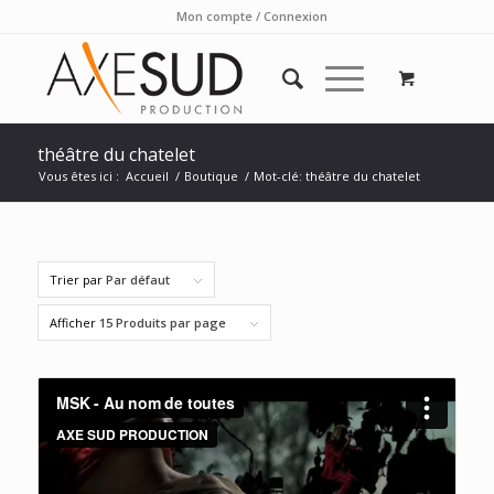
Mon compte / Connexion
théâtre du chatelet
Vous êtes ici :
Accueil
/
Boutique
/
Mot-clé: théâtre du chatelet
Trier par
Par défaut
Afficher
15 Produits par page