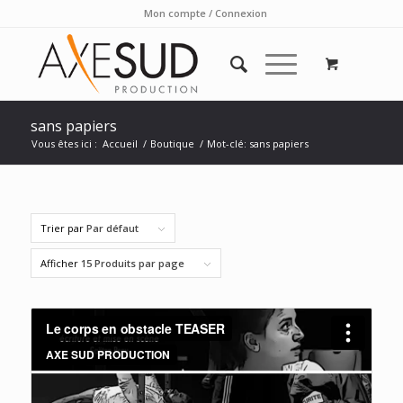
Mon compte / Connexion
sans papiers
Vous êtes ici :
Accueil
/
Boutique
/
Mot-clé: sans papiers
Trier par
Par défaut
Afficher
15 Produits par page