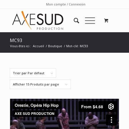
Mon compte / Connexion
MC93
Vous êtes ici :
Accueil
/
Boutique
/
Mot-clé: MC93
Trier par
Par défaut
Afficher
15 Produits par page