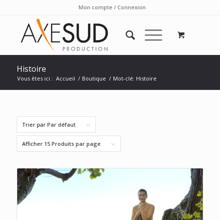
Mon compte / Connexion
Histoire
Vous êtes ici :
Accueil
/
Boutique
/
Mot-clé: Histoire
Trier par
Par défaut
Afficher
15 Produits par page