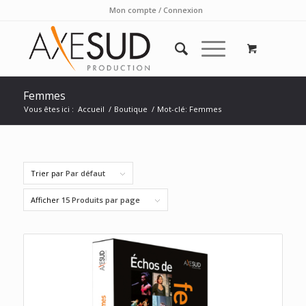
Mon compte / Connexion
Femmes
Vous êtes ici :
Accueil
/
Boutique
/
Mot-clé: Femmes
Trier par
Par défaut
Afficher
15 Produits par page