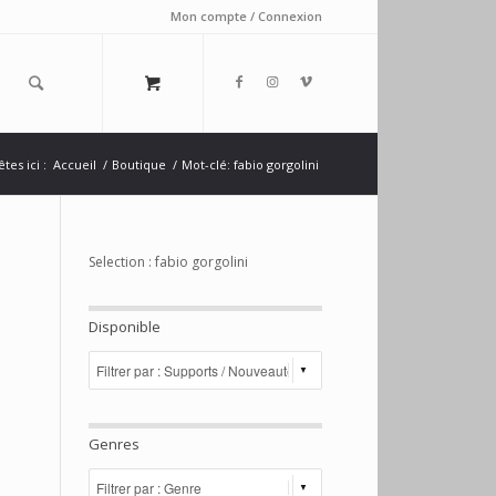
Mon compte / Connexion
tes ici :
Accueil
/
Boutique
/
Mot-clé: fabio gorgolini
Selection : fabio gorgolini
Disponible
Genres