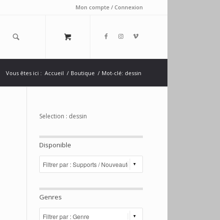
Mon compte / Connexion
Vous êtes ici :
Accueil
/
Boutique
/
Mot-clé: dessin
Selection : dessin
Disponible
Genres