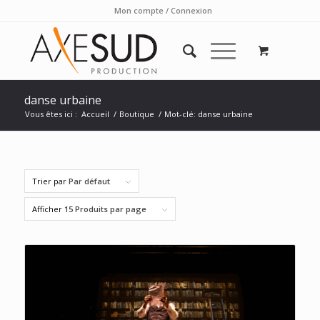
Mon compte / Connexion
danse urbaine
Vous êtes ici :
Accueil
/
Boutique
/
Mot-clé: danse urbaine
Trier par
Par défaut
Afficher
15 Produits par page