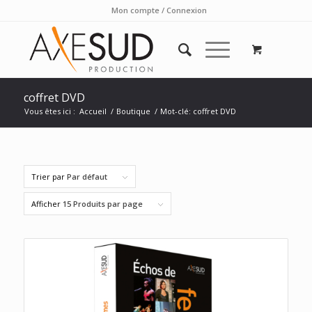
Mon compte / Connexion
coffret DVD
Vous êtes ici :
Accueil
/
Boutique
/
Mot-clé: coffret DVD
Trier par
Par défaut
Afficher
15 Produits par page