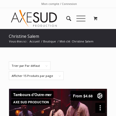
Mon compte / Connexion
Christine Salem
Vous êtes ici :
Accueil
/
Boutique
/
Mot-clé: Christine Salem
Trier par
Par défaut
Afficher
15 Produits par page