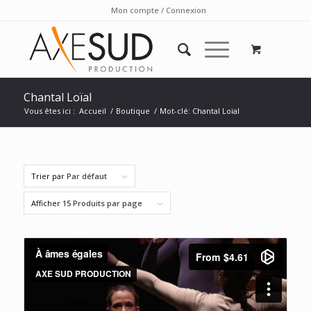
Mon compte / Connexion
Chantal Loïal
Vous êtes ici :
Accueil
/
Boutique
/
Mot-clé: Chantal Loïal
Trier par
Par défaut
Afficher
15 Produits par page