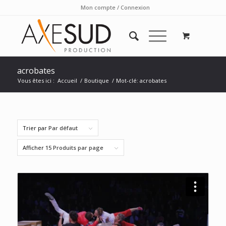
Mon compte / Connexion
acrobates
Vous êtes ici :
Accueil
/
Boutique
/
Mot-clé: acrobates
Trier par
Par défaut
Afficher
15 Produits par page