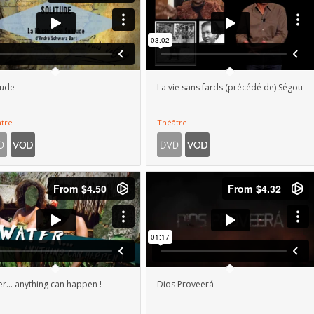
tude
La vie sans fards (précédé de) Ségou
tre
Théâtre
r… anything can happen !
Dios Proveerá