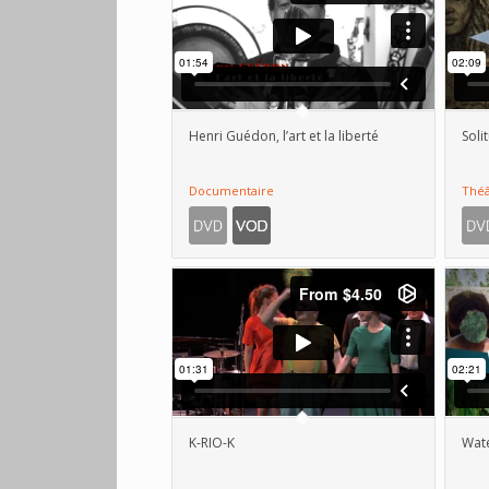
Henri Guédon, l’art et la liberté
Soli
Documentaire
Théâ
K-RIO-K
Wate