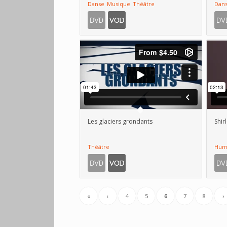
Danse
Musique
Théâtre
Dan
Les glaciers grondants
Shir
Théâtre
Hum
«
‹
4
5
6
7
8
›