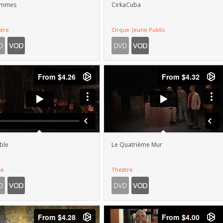
)ammes
CirkaCuba
tre
Cirque
Jeune Public
ble
Le Quatrième Mur
se
Théâtre