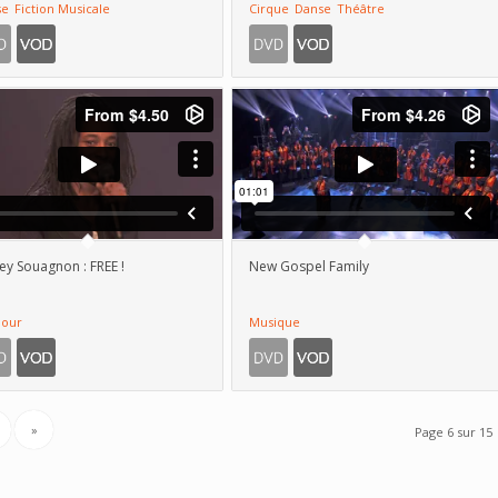
se
Fiction Musicale
Cirque
Danse
Théâtre
ley Souagnon : FREE !
New Gospel Family
our
Musique
»
Page 6 sur 15