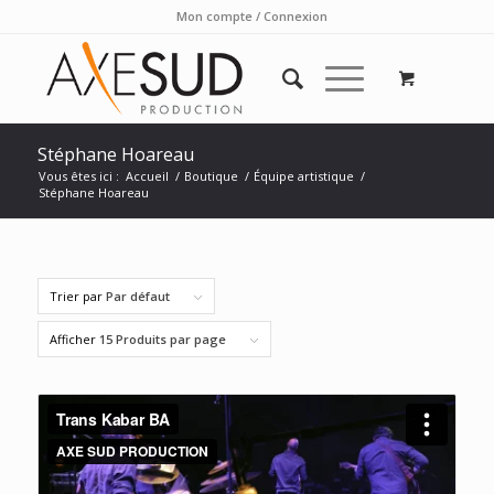
Mon compte / Connexion
Stéphane Hoareau
Vous êtes ici :
Accueil
/
Boutique
/
Équipe artistique
/
Stéphane Hoareau
Trier par
Par défaut
Afficher
15 Produits par page