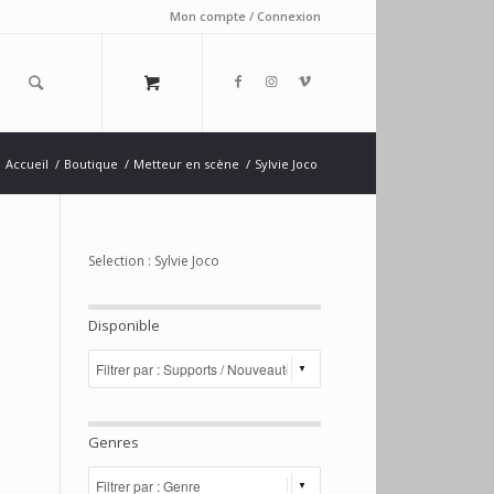
Mon compte / Connexion
Accueil
/
Boutique
/
Metteur en scène
/
Sylvie Joco
Selection : Sylvie Joco
Disponible
Genres