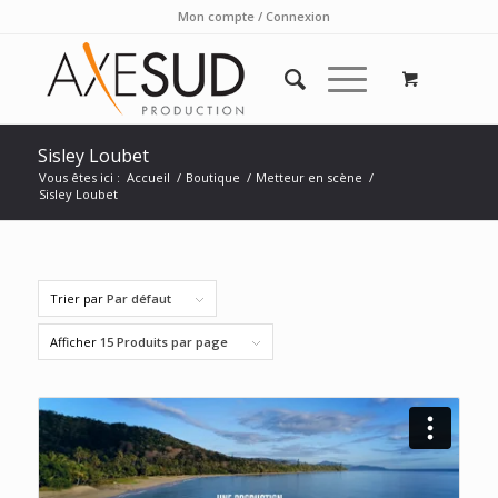
Mon compte / Connexion
Sisley Loubet
Vous êtes ici :
Accueil
/
Boutique
/
Metteur en scène
/
Sisley Loubet
Trier par
Par défaut
Afficher
15 Produits par page