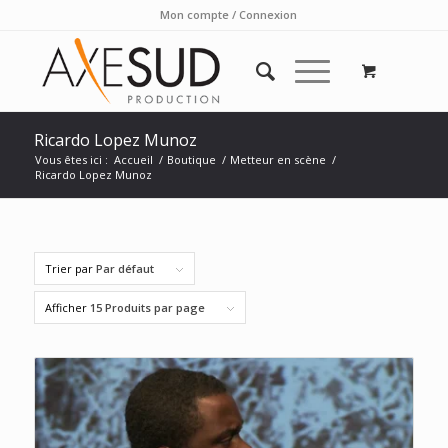
Mon compte / Connexion
Ricardo Lopez Munoz
Vous êtes ici :
Accueil
/
Boutique
/
Metteur en scène
/
Ricardo Lopez Munoz
Trier par
Par défaut
Afficher
15 Produits par page