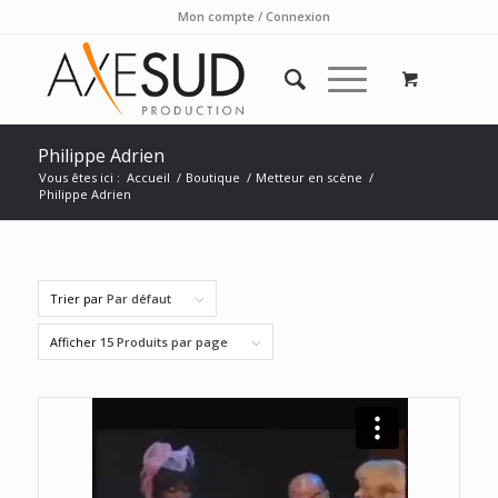
Mon compte / Connexion
Philippe Adrien
Vous êtes ici :
Accueil
/
Boutique
/
Metteur en scène
/
Philippe Adrien
Trier par
Par défaut
Afficher
15 Produits par page