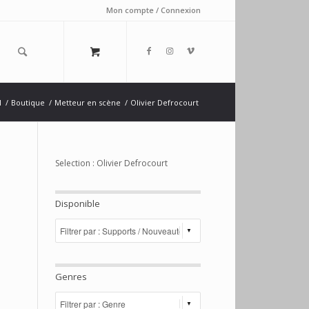
Mon compte / Connexion
l
/
Boutique
/
Metteur en scène
/
Olivier Defrocourt
Selection : Olivier Defrocourt
Disponible
Genres