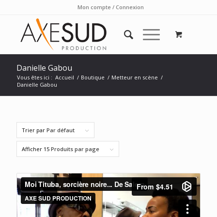
Mon compte / Connexion
Danielle Gabou
Vous êtes ici :
Accueil
/
Boutique
/
Metteur en scène
/
Danielle Gabou
Trier par
Par défaut
Afficher
15 Produits par page