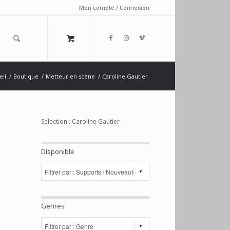
Mon compte / Connexion
eil
/
Boutique
/
Metteur en scène
/
Caroline Gautier
Selection : Caroline Gautier
Disponible
Genres