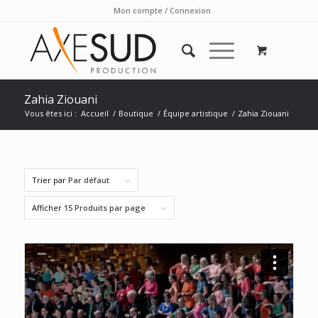
Mon compte / Connexion
Zahia Ziouani
Vous êtes ici :
Accueil
/
Boutique
/
Équipe artistique
/
Zahia Ziouani
Trier par
Par défaut
Afficher
15 Produits par page