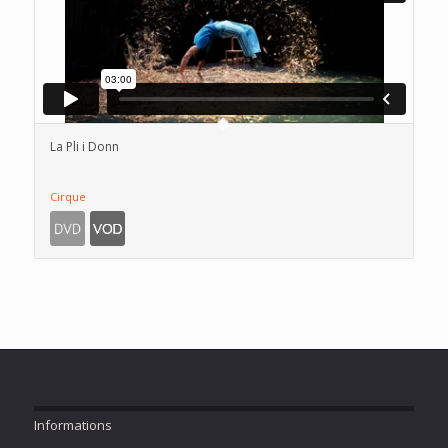
La Pli i Donn
Cirque
Informations