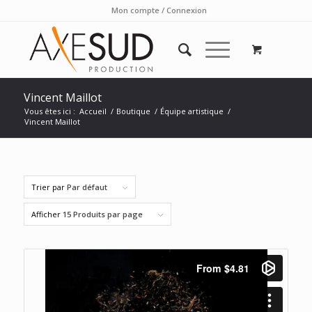
Mon compte / Connexion
Vincent Maillot
Vous êtes ici :
Accueil
/
Boutique
/
Équipe artistique
/
Vincent Maillot
Trier par
Par défaut
Afficher
15 Produits par page