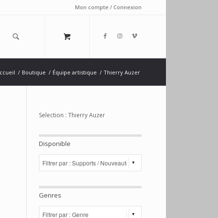
Mon compte / Connexion
ccueil
/
Boutique
/
Équipe artistique
/
Thierry Auzer
Selection : Thierry Auzer
Disponible
Genres