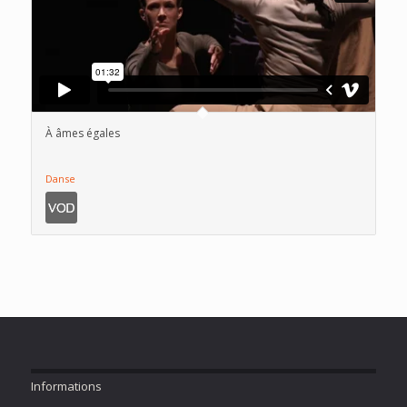
À âmes égales
Danse
Informations