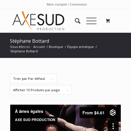
Mon compte / Connexion
Stéphane Bottard
Vous êtes ici :
Accueil
/
Boutique
/
Équipe artistique
/
Stéphane Bottard
Trier par
Par défaut
Afficher
15 Produits par page