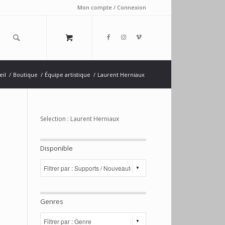
Mon compte / Connexion
eil
/
Boutique
/
Équipe artistique
/
Laurent Herniaux
Selection : Laurent Herniaux
Disponible
Genres