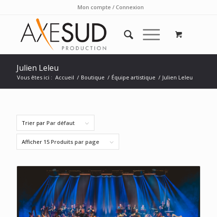
Mon compte / Connexion
Julien Leleu
Vous êtes ici :
Accueil
/
Boutique
/
Équipe artistique
/
Julien Leleu
Trier par
Par défaut
Afficher
15 Produits par page