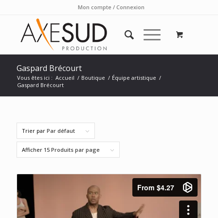
Mon compte / Connexion
Gaspard Brécourt
Vous êtes ici :
Accueil
/
Boutique
/
Équipe artistique
/
Gaspard Brécourt
Trier par
Par défaut
Afficher
15 Produits par page