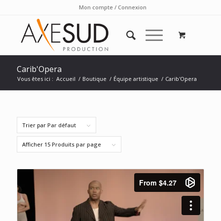
Mon compte / Connexion
Carib'Opera
Vous êtes ici :
Accueil
/
Boutique
/
Équipe artistique
/
Carib'Opera
Trier par
Par défaut
Afficher
15 Produits par page