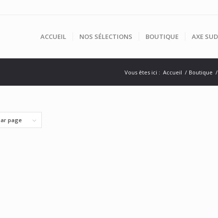
ACCUEIL
NOS SÉLECTIONS
BOUTIQUE
AXE SUD
Vous êtes ici :
Accueil
/
Boutique
/
par page