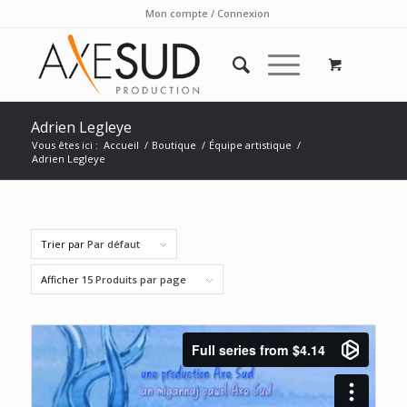
Mon compte / Connexion
Adrien Legleye
Vous êtes ici :
Accueil
/
Boutique
/
Équipe artistique
/
Adrien Legleye
Trier par
Par défaut
Afficher
15 Produits par page