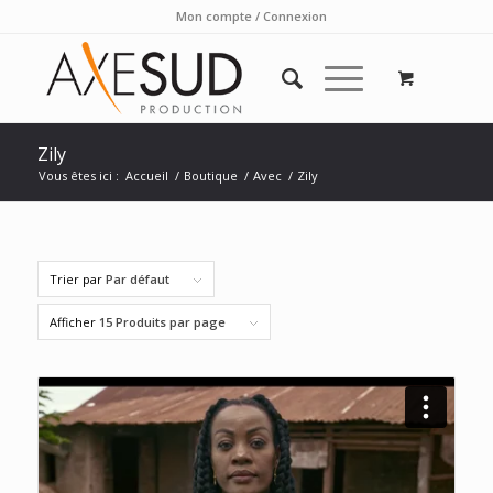
Mon compte / Connexion
Zily
Vous êtes ici :
Accueil
/
Boutique
/
Avec
/
Zily
Trier par
Par défaut
Afficher
15 Produits par page