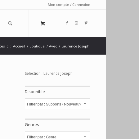
Mon compte / Connexion
es ici :
Accueil
/
Boutique
/
Avec
/
Laurence Joseph
Selection : Laurence Joseph
Disponible
Genres