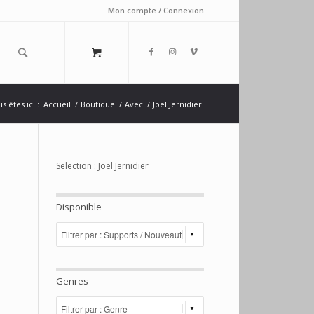
Mon compte / Connexion
s êtes ici :
Accueil
/
Boutique
/
Avec
/
Joël Jernidier
Selection : Joël Jernidier
Disponible
Genres