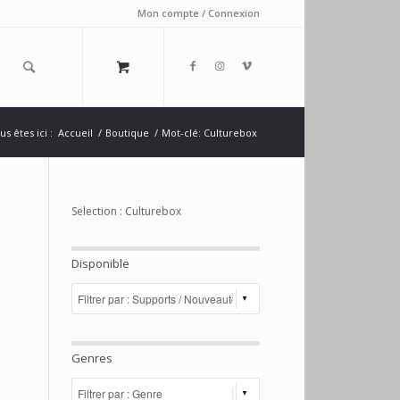
Mon compte / Connexion
us êtes ici :
Accueil
/
Boutique
/
Mot-clé: Culturebox
Selection : Culturebox
Disponible
Genres