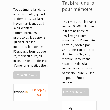
Taubira, une loi
pour mémoire
Tout démarre là : dans
un ventre. Enfin, quand
ça démarre... Stella et
Le 21 mai 2001, la France
Neven n’arrivent pas à
reconnaît officiellement
avoir d’enfant.
la traite négrière et
Commencent les
l'esclavage comme
protocoles, les espoirs
crime contre l'humanité.
qui vacillent, les
Cette loi, portée par
médecins, les Bonnes
Christiane Taubira, alors
Fées pas si bonnes que
députée de Guyane,
ça, mais toujours, au
marque un tournant
milieu de cela, le désir «
historique dans la
d’amener un petit bébé…
reconnaissance de ce
passé douloureux. Une
Lire la suite
→
loi pour mémoire
retrace…
En replay
Lire la suite
→
sur