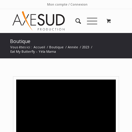
Mon compte / Connexion
Boutique
Vous êtes ici :
Accueil
/
Boutique
/
Année
/
2023
/
Eat My Butterfly – Yéla Mama